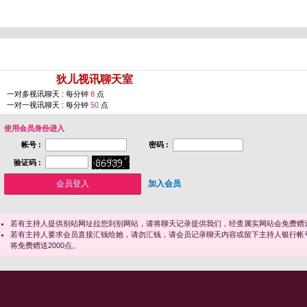
您即将进入 [
狄儿视讯聊天室
]
一对多视讯聊天 : 每分钟
8
点
一对一视讯聊天 : 每分钟
50
点
使用会员身份进入
帐号 :
密码 :
验证码 :
加入会员
若有主持人提供别站网址拉您到别网站，请将聊天记录提供我们，经查属实网站会免费赠送
若有主持人要求会员直接汇钱给她，请勿汇钱，请会员记录聊天内容或留下主持人银行帐
将免费赠送2000点。