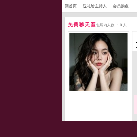
回首页
送礼给主持人
会员购点
免費聊天區
包厢内人数 ： 0 人