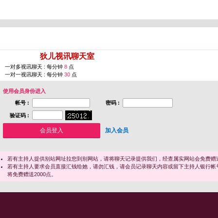
您即将进入 [
狄儿视讯聊天室
]
一对多视讯聊天 : 每分钟
8
点
一对一视讯聊天 : 每分钟
30
点
使用会员身份进入
帐号 :
密码 :
验证码 :
加入会员
若有主持人提供别站网址拉您到别网站，请将聊天记录提供我们，经查属实网站会免费赠送
若有主持人要求会员直接汇钱给她，请勿汇钱，请会员记录聊天内容或留下主持人银行帐
将免费赠送2000点。