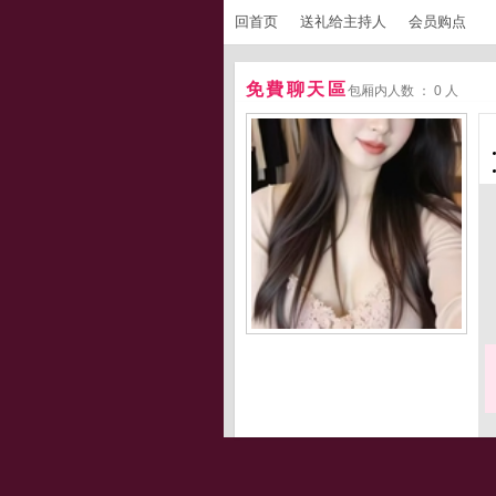
回首页
送礼给主持人
会员购点
免費聊天區
包厢内人数 ： 0 人