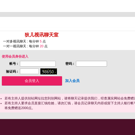
您即将进入 [
狄儿视讯聊天室
]
一对多视讯聊天 : 每分钟
5
点
一对一视讯聊天 : 每分钟
20
点
使用会员身份进入
帐号 :
密码 :
验证码 :
加入会员
若有主持人提供别站网址拉您到别网站，请将聊天记录提供我们，经查属实网站会免费赠送
若有主持人要求会员直接汇钱给她，请勿汇钱，请会员记录聊天内容或留下主持人银行帐
将免费赠送2000点。