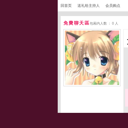
回首页
送礼给主持人
会员购点
免費聊天區
包厢内人数 ： 0 人