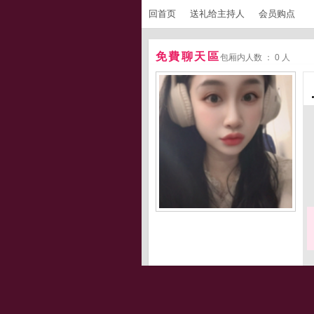
回首页
送礼给主持人
会员购点
免費聊天區
包厢内人数 ： 0 人