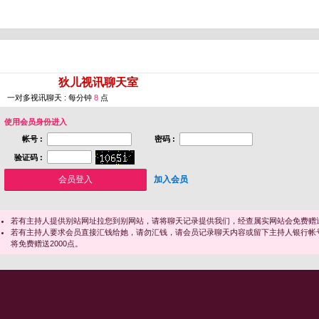
您即将进入 [
狄儿视讯聊天室
]
一对多视讯聊天 : 每分钟
8
点
使用会员身份进入
帐号 :
密码 :
验证码 :
加入会员
若有主持人提供别站网址拉您到别网站，请将聊天记录提供我们，经查属实网站会免费赠送
若有主持人要求会员直接汇钱给她，请勿汇钱，请会员记录聊天内容或留下主持人银行帐
将免费赠送2000点。