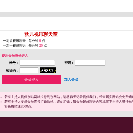
您即将进入 [
狄儿视讯聊天室
]
一对多视讯聊天 : 每分钟
5
点
一对一视讯聊天 : 每分钟
20
点
使用会员身份进入
帐号 :
密码 :
验证码 :
加入会员
若有主持人提供别站网址拉您到别网站，请将聊天记录提供我们，经查属实网站会免费赠送
若有主持人要求会员直接汇钱给她，请勿汇钱，请会员记录聊天内容或留下主持人银行帐
将免费赠送2000点。