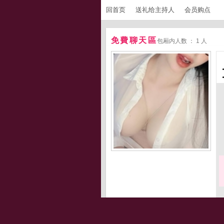
回首页
送礼给主持人
会员购点
免費聊天區
包厢内人数 ： 1 人